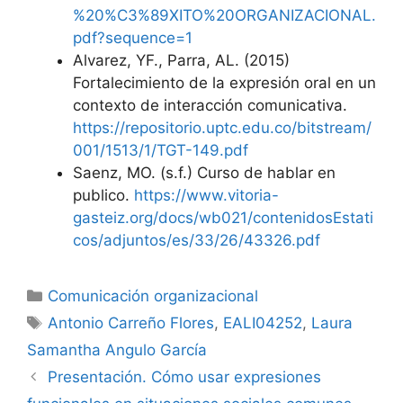
%20%C3%89XITO%20ORGANIZACIONAL.
pdf?sequence=1
Alvarez, YF., Parra, AL. (2015)
Fortalecimiento de la expresión oral en un
contexto de interacción comunicativa.
https://repositorio.uptc.edu.co/bitstream/
001/1513/1/TGT-149.pdf
Saenz, MO. (s.f.) Curso de hablar en
publico.
https://www.vitoria-
gasteiz.org/docs/wb021/contenidosEstati
cos/adjuntos/es/33/26/43326.pdf
Categorías
Comunicación organizacional
Etiquetas
Antonio Carreño Flores
,
EALI04252
,
Laura
Samantha Angulo García
Presentación. Cómo usar expresiones