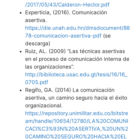
/2017/05/43/Calderon-Hector.pdf
Experticia, (2016). Comunicación
asertiva.
https://die.unah.edu.hn/dmsdocument/88
78-comunicacion-asertiva-pdf
(se
descarga)
Ruiz, AL. (2009) “Las técnicas asertivas
en el proceso de comunicación interna de
las organizaciones”.
http://biblioteca.usac.edu.gt/tesis/16/16_
0705.pdf
Regifo, GA. (2014) La comunicación
asertiva, un camino seguro hacia el éxito
organizacional.
https://repository.unimilitar.edu.co/bitstre
am/handle/10654/12780/LA%20COMUNI
CACI%C3%93N%20ASERTIVA,%20UN%2
0CAMINO%20SEGURO%20HACIA%20EL