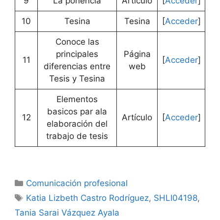
9
La ponencia
Artículo
[
Acceder
]
10
Tesina
Tesina
[
Acceder
]
Conoce las
principales
Página
11
[
Acceder
]
diferencias entre
web
Tesis y Tesina
Elementos
basicos par ala
12
Artículo
[
Acceder
]
elaboración del
trabajo de tesis
Categorías
Comunicación profesional
Etiquetas
Katia Lizbeth Castro Rodríguez
,
SHLI04198
,
Tania Sarai Vázquez Ayala