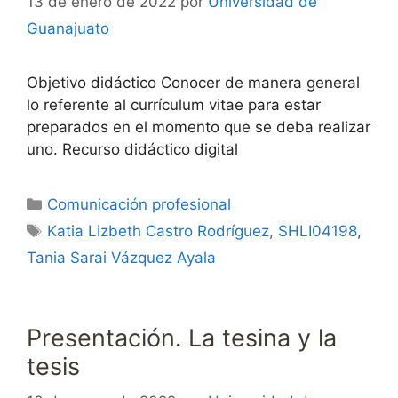
13 de enero de 2022
por
Universidad de
Guanajuato
Objetivo didáctico Conocer de manera general
lo referente al currículum vitae para estar
preparados en el momento que se deba realizar
uno. Recurso didáctico digital
Categorías
Comunicación profesional
Etiquetas
Katia Lizbeth Castro Rodríguez
,
SHLI04198
,
Tania Sarai Vázquez Ayala
Presentación. La tesina y la
tesis