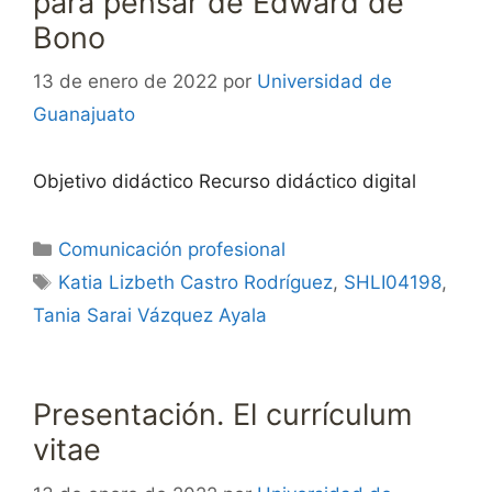
para pensar de Edward de
Bono
13 de enero de 2022
por
Universidad de
Guanajuato
Objetivo didáctico Recurso didáctico digital
Categorías
Comunicación profesional
Etiquetas
Katia Lizbeth Castro Rodríguez
,
SHLI04198
,
Tania Sarai Vázquez Ayala
Presentación. El currículum
vitae