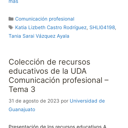
más
Categorías
Comunicación profesional
Etiquetas
Katia Lizbeth Castro Rodríguez
,
SHLI04198
,
Tania Sarai Vázquez Ayala
Colección de recursos
educativos de la UDA
Comunicación profesional –
Tema 3
31 de agosto de 2023
por
Universidad de
Guanajuato
Presentación de los recursos educativos A