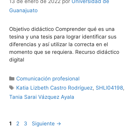
13 de enero de 2022
por
Universidad de
Guanajuato
Objetivo didáctico Comprender qué es una
tesina y una tesis para lograr identificar sus
diferencias y así utilizar la correcta en el
momento que se requiera. Recurso didáctico
digital
Categorías
Comunicación profesional
Etiquetas
Katia Lizbeth Castro Rodríguez
,
SHLI04198
,
Tania Sarai Vázquez Ayala
Página
Página
Página
1
2
3
Siguiente
→