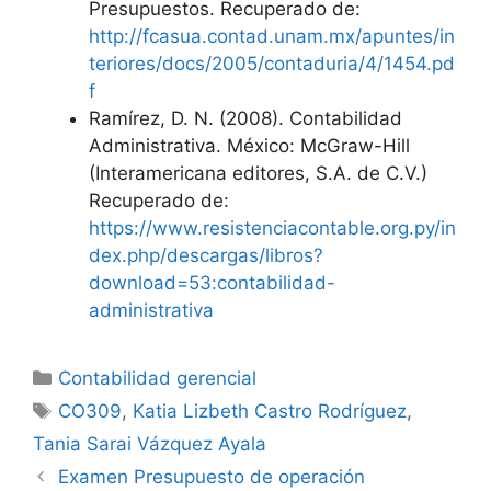
Presupuestos. Recuperado de:
http://fcasua.contad.unam.mx/apuntes/in
teriores/docs/2005/contaduria/4/1454.pd
f
Ramírez, D. N. (2008). Contabilidad
Administrativa. México: McGraw-Hill
(Interamericana editores, S.A. de C.V.)
Recuperado de:
https://www.resistenciacontable.org.py/in
dex.php/descargas/libros?
download=53:contabilidad-
administrativa
Categorías
Contabilidad gerencial
Etiquetas
CO309
,
Katia Lizbeth Castro Rodríguez
,
Tania Sarai Vázquez Ayala
Examen Presupuesto de operación