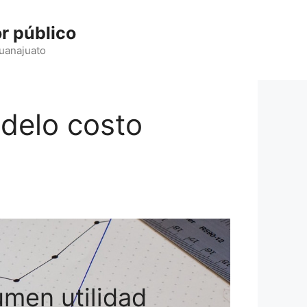
r público
Guanajuato
odelo costo
umen utilidad