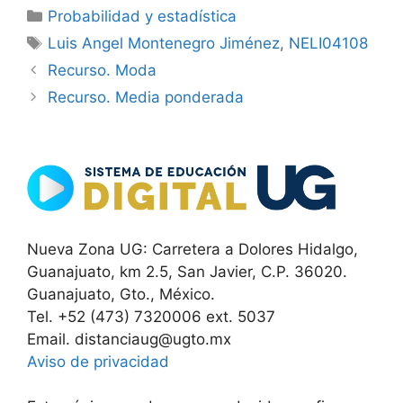
Categorías
Probabilidad y estadística
Etiquetas
Luis Angel Montenegro Jiménez
,
NELI04108
Recurso. Moda
Recurso. Media ponderada
Nueva Zona UG: Carretera a Dolores Hidalgo,
Guanajuato, km 2.5, San Javier, C.P. 36020.
Guanajuato, Gto., México.
Tel. +52 (473) 7320006 ext. 5037
Email. distanciaug@ugto.mx
Aviso de privacidad