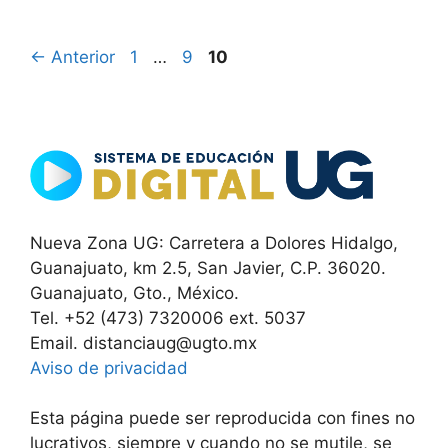
Página
Página
Página
←
Anterior
1
…
9
10
Nueva Zona UG: Carretera a Dolores Hidalgo,
Guanajuato, km 2.5, San Javier, C.P. 36020.
Guanajuato, Gto., México.
Tel. +52 (473) 7320006 ext. 5037
Email. distanciaug@ugto.mx
Aviso de privacidad
Esta página puede ser reproducida con fines no
lucrativos, siempre y cuando no se mutile, se