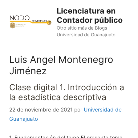
Saltar
Licenciatura en
al
Contador público
contenido
Otro sitio más de Blogs |
Universidad de Guanajuato
Luis Angel Montenegro
Jiménez
Clase digital 1. Introducción a
la estadística descriptiva
22 de noviembre de 2021
por
Universidad de
Guanajuato
1. Fundamentación del tema El presente tema