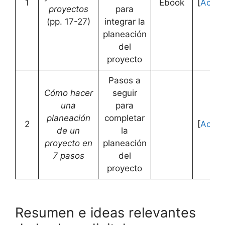
1
Ebook
[
Acced
proyectos
para
(pp. 17-27)
integrar la
planeación
del
proyecto
Pasos a
Cómo hacer
seguir
una
para
planeación
completar
2
[
Acced
de un
la
proyecto en
planeación
7 pasos
del
proyecto
Resumen e ideas relevantes