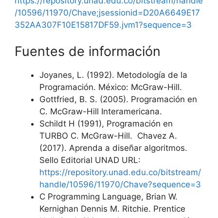
https://repository.unad.edu.co/bitstream/handle
/10596/11970/Chave;jsessionid=D20A6649E17
352AA307F10E15817DF59.jvm1?sequence=3
Fuentes de información
Joyanes, L. (1992). Metodología de la
Programación. México: McGraw-Hill.
Gottfried, B. S. (2005). Programación en
C. McGraw-Hill Interamericana.
Schildt H (1991), Programación en
TURBO C. McGraw-Hill. Chavez A.
(2017). Aprenda a diseñar algoritmos.
Sello Editorial UNAD URL:
https://repository.unad.edu.co/bitstream/
handle/10596/11970/Chave?sequence=3
C Programming Language, Brian W.
Kernighan Dennis M. Ritchie. Prentice