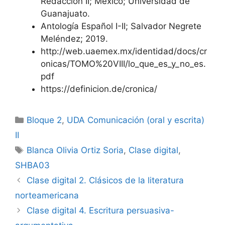
Redacción II; México; Universidad de
Guanajuato.
Antología Español I-II; Salvador Negrete
Meléndez; 2019.
http://web.uaemex.mx/identidad/docs/cr
onicas/TOMO%20VIII/lo_que_es_y_no_es.
pdf
https://definicion.de/cronica/
Categorías
Bloque 2
,
UDA Comunicación (oral y escrita)
II
Etiquetas
Blanca Olivia Ortiz Soria
,
Clase digital
,
SHBA03
Clase digital 2. Clásicos de la literatura
norteamericana
Clase digital 4. Escritura persuasiva-