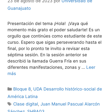
23 de agosto de 2023
por
Universidad de
Guanajuato
Presentación del tema ¡Hola! ¡Vaya qué
momento más grato el poder saludarte! Es un
orgullo que continúes como estudiante de este
curso. Espero que sigas perseverando hasta el
final, por lo pronto te invito a revisar esta
séptima sesión. En la sesión anterior se
describió la llamada Guerra Fría en sus
diferentes manifestaciones, zonas y …
Leer
más
Categorías
Bloque 8
,
UDA Desarrollo histórico-social de
América Latina
Etiquetas
Clase digital
,
Juan Manuel Pascual Alarcón
Sánchez
,
SHBA03