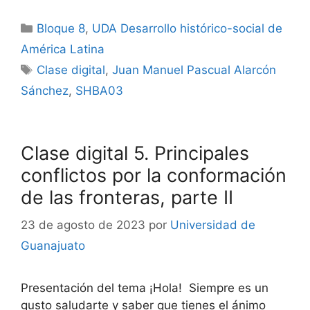
Categorías
Bloque 8
,
UDA Desarrollo histórico-social de
América Latina
Etiquetas
Clase digital
,
Juan Manuel Pascual Alarcón
Sánchez
,
SHBA03
Clase digital 5. Principales
conflictos por la conformación
de las fronteras, parte II
23 de agosto de 2023
por
Universidad de
Guanajuato
Presentación del tema ¡Hola! Siempre es un
gusto saludarte y saber que tienes el ánimo