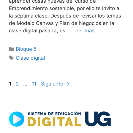
aprender cosas nuevas del curso de
Emprendimiento sostenible, por ello te invito a
la séptima clase. Después de revisar los temas
de Modelo Canvas y Plan de Negocios en la
clase digital pasada, es …
Leer más
Categorías
Bloque 5
Etiquetas
Clase digital
Página
Página
Página
1
2
…
11
Siguiente
→