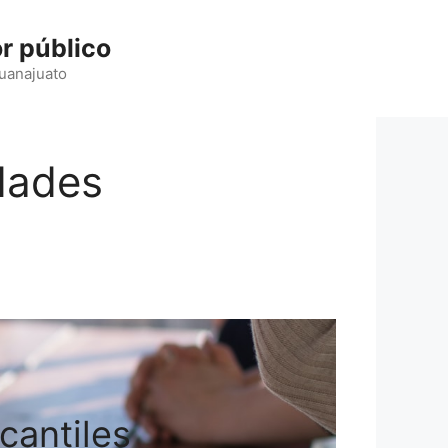
r público
Guanajuato
edades
cantiles