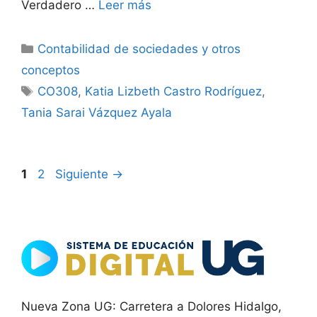
Verdadero …
Leer más
Categorías
Contabilidad de sociedades y otros
conceptos
Etiquetas
CO308
,
Katia Lizbeth Castro Rodríguez
,
Tania Sarai Vázquez Ayala
Página
Página
1
2
Siguiente
→
Nueva Zona UG: Carretera a Dolores Hidalgo,