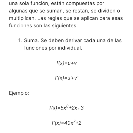
una sola función, están compuestas por
algunas que se suman, se restan, se dividen o
multiplican. Las reglas que se aplican para esas
funciones son las siguientes.
Suma. Se deben derivar cada una de las
funciones por individual.
f(x)=u+v
f'(x)=u’+v’
Ejemplo:
8
f(x)=5x
+2x+3
7
f'(x)=40x
+2