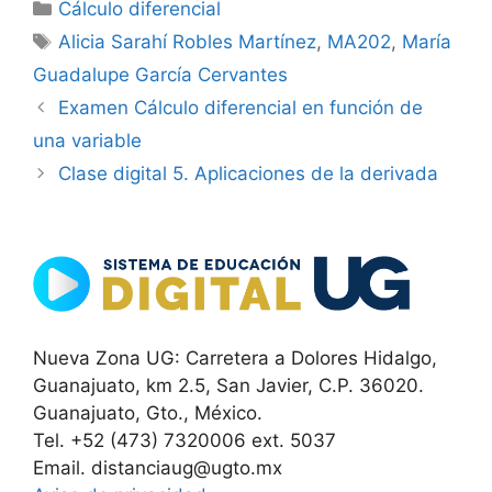
Categorías
Cálculo diferencial
Etiquetas
Alicia Sarahí Robles Martínez
,
MA202
,
María
Guadalupe García Cervantes
Examen Cálculo diferencial en función de
una variable
Clase digital 5. Aplicaciones de la derivada
Nueva Zona UG: Carretera a Dolores Hidalgo,
Guanajuato, km 2.5, San Javier, C.P. 36020.
Guanajuato, Gto., México.
Tel. +52 (473) 7320006 ext. 5037
Email. distanciaug@ugto.mx