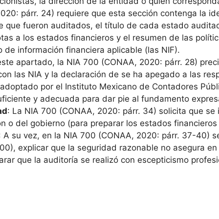
cionistas, la dirección de la entidad o quien correspon
20: párr. 24) requiere que esta sección contenga la ide
 que fueron auditados, el título de cada estado auditad
otas a los estados financieros y el resumen de las políti
 de información financiera aplicable (las NIF).
este apartado, la NIA 700 (CONAA, 2020: párr. 28) precis
con las NIA y la declaración de se ha apegado a las res
a adoptado por el Instituto Mexicano de Contadores Públ
suficiente y adecuada para dar pie al fundamento expre
ad
: La NIA 700 (CONAA, 2020: párr. 34) solicita que se 
n o del gobierno (para preparar los estados financieros
: A su vez, en la NIA 700 (CONAA, 2020: párr. 37-40) s
200), explicar que la seguridad razonable no asegura en 
larar que la auditoría se realizó con escepticismo profe