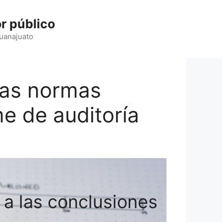
r público
Guanajuato
 las normas
me de auditoría
 a las conclusiones