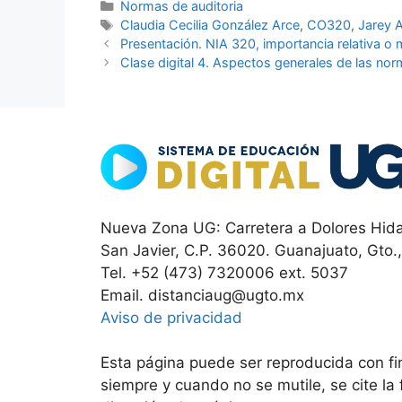
Categorías
Normas de auditoria
Etiquetas
Claudia Cecilia González Arce
,
CO320
,
Jarey 
Presentación. NIA 320, importancia relativa o 
Clase digital 4. Aspectos generales de las nor
Nueva Zona UG: Carretera a Dolores Hida
San Javier, C.P. 36020. Guanajuato, Gto.
Tel. +52 (473) 7320006 ext. 5037
Email. distanciaug@ugto.mx
Aviso de privacidad
Esta página puede ser reproducida con fin
siempre y cuando no se mutile, se cite la