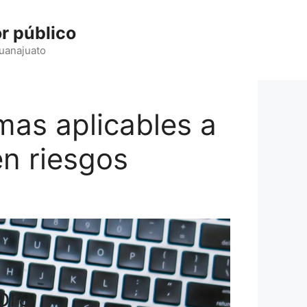
r público
Guanajuato
as aplicables a
en riesgos
ora