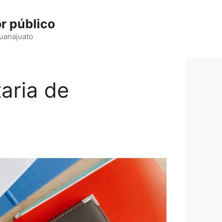
r público
Guanajuato
taria de