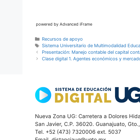
powered by Advanced iFrame
Categorías
Recursos de apoyo
Etiquetas
Sistema Universitario de Multimodalidad Educa
Presentación: Manejo contable del capital cont
Clase digital 1. Agentes económicos y mercad
Nueva Zona UG: Carretera a Dolores Hida
San Javier, C.P. 36020. Guanajuato, Gto.
Tel. +52 (473) 7320006 ext. 5037
Email. distanciaug@ugto.mx