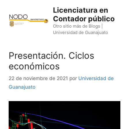
Saltar
Licenciatura en
al
Contador público
contenido
Otro sitio más de Blogs |
Universidad de Guanajuato
Presentación. Ciclos
económicos
22 de noviembre de 2021
por
Universidad de
Guanajuato