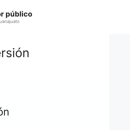
r público
Guanajuato
ersión
ón