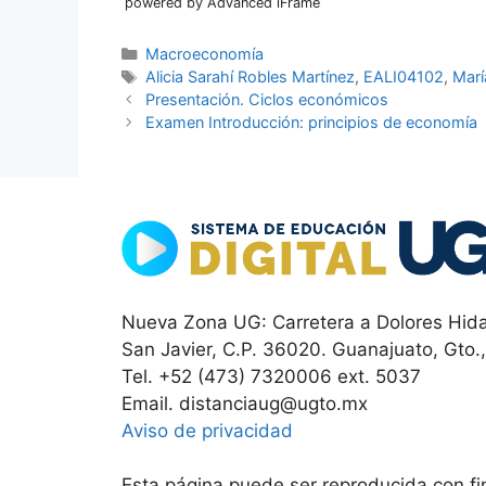
powered by Advanced iFrame
Categorías
Macroeconomía
Etiquetas
Alicia Sarahí Robles Martínez
,
EALI04102
,
Marí
Presentación. Ciclos económicos
Examen Introducción: principios de economía
Nueva Zona UG: Carretera a Dolores Hida
San Javier, C.P. 36020. Guanajuato, Gto.
Tel. +52 (473) 7320006 ext. 5037
Email. distanciaug@ugto.mx
Aviso de privacidad
Esta página puede ser reproducida con fin