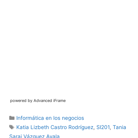
powered by Advanced iFrame
Categorías
Informática en los negocios
Etiquetas
Katia Lizbeth Castro Rodríguez
,
SI201
,
Tania
Sarai Vázquez Ayala