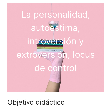
La personalidad,
autoestima,
introversión y
extroversión, locus
de control
Objetivo didáctico