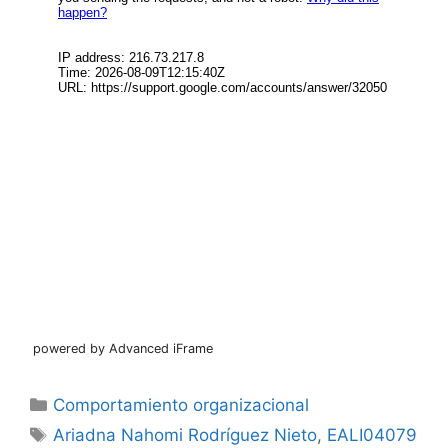
powered by Advanced iFrame
Categorías
Comportamiento organizacional
Etiquetas
Ariadna Nahomi Rodríguez Nieto
,
EALI04079