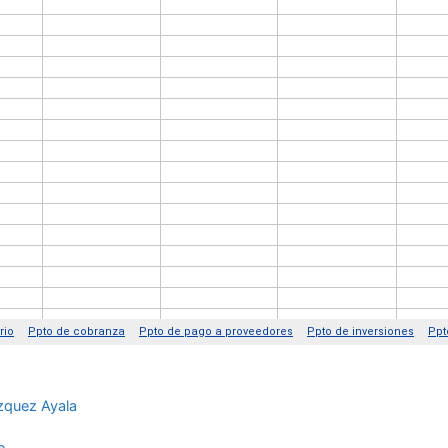
ázquez Ayala
o