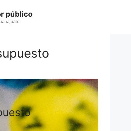
r público
Guanajuato
esupuesto
puesto