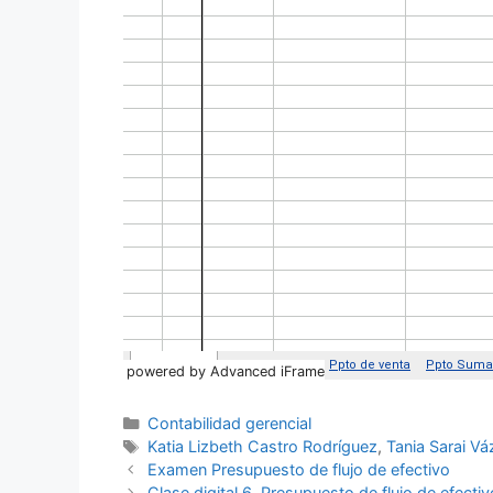
powered by Advanced iFrame
Categorías
Contabilidad gerencial
Etiquetas
Katia Lizbeth Castro Rodríguez
,
Tania Sarai V
Examen Presupuesto de flujo de efectivo
Clase digital 6. Presupuesto de flujo de efectiv