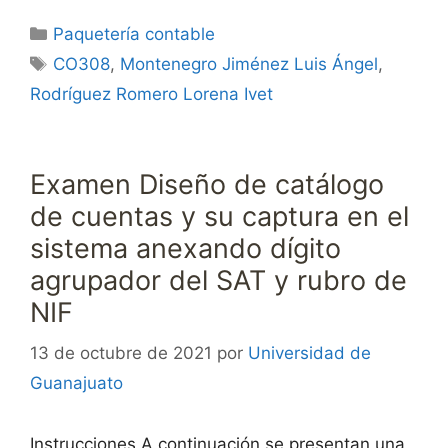
Categorías
Paquetería contable
Etiquetas
CO308
,
Montenegro Jiménez Luis Ángel
,
Rodríguez Romero Lorena Ivet
Examen Diseño de catálogo
de cuentas y su captura en el
sistema anexando dígito
agrupador del SAT y rubro de
NIF
13 de octubre de 2021
por
Universidad de
Guanajuato
Instrucciones A continuación se presentan una