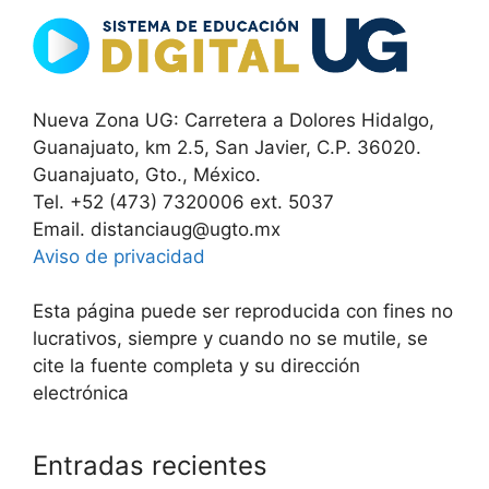
Nueva Zona UG: Carretera a Dolores Hidalgo,
Guanajuato, km 2.5, San Javier, C.P. 36020.
Guanajuato, Gto., México.
Tel. +52 (473) 7320006 ext. 5037
Email. distanciaug@ugto.mx
Aviso de privacidad
Esta página puede ser reproducida con fines no
lucrativos, siempre y cuando no se mutile, se
cite la fuente completa y su dirección
electrónica
Entradas recientes