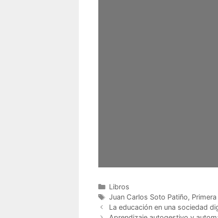
Categorías
Libros
Etiquetas
Juan Carlos Soto Patiño
,
Primera
La educación en una sociedad digi
Aprendizaje autogestivo y autom