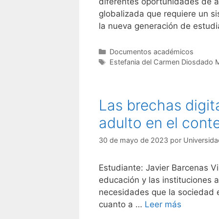
diferentes oportunidades de a
globalizada que requiere un s
la nueva generación de estud
Categorías
Documentos académicos
Etiquetas
Estefania del Carmen Diosdado M
Las brechas digit
adulto en el conte
30 de mayo de 2023
por
Universida
Estudiante: Javier Barcenas Viz
educación y las instituciones 
necesidades que la sociedad e
cuanto a …
Leer más