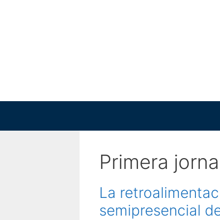
Saltar
al
contenido
Primera jorn
La retroalimenta
semipresencial d