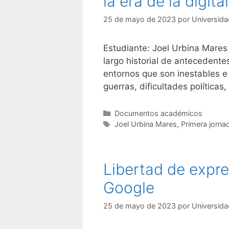
la era de la digit
25 de mayo de 2023
por
Universida
Estudiante: Joel Urbina Mares
largo historial de antecedent
entornos que son inestables 
guerras, dificultades políticas
Categorías
Documentos académicos
Etiquetas
Joel Urbina Mares
,
Primera jorna
Libertad de expre
Google
25 de mayo de 2023
por
Universida