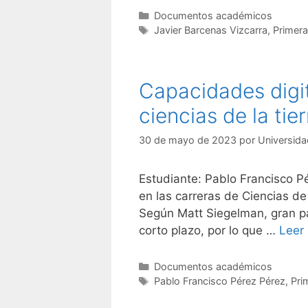
Categorías
Documentos académicos
Etiquetas
Javier Barcenas Vizcarra
,
Primera
Capacidades digit
ciencias de la tier
30 de mayo de 2023
por
Universida
Estudiante: Pablo Francisco P
en las carreras de Ciencias de
Según Matt Siegelman, gran par
corto plazo, por lo que …
Leer
Categorías
Documentos académicos
Etiquetas
Pablo Francisco Pérez Pérez
,
Pri