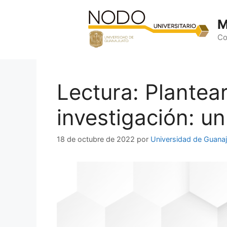
Saltar
al
M
contenido
Co
Lectura: Plantea
investigación: u
18 de octubre de 2022
por
Universidad de Guana