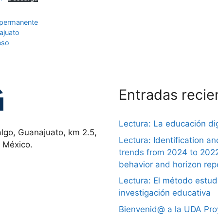
e permanente
ajuato
eso
Entradas recie
Lectura: La educación dig
lgo, Guanajuato, km 2.5,
Lectura: Identification a
, México.
trends from 2024 to 202
behavior and horizon rep
Lectura: El método estudi
investigación educativa
Bienvenid@ a la UDA Proy