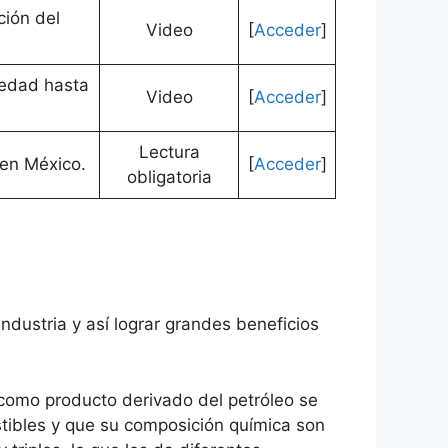
ción del
Video
[
Acceder
]
üedad hasta
Video
[
Acceder
]
Lectura
 en México.
[
Acceder
]
obligatoria
ndustria y así lograr grandes beneficios
como producto derivado del petróleo se
tibles y que su composición química son