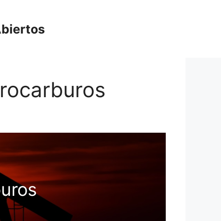
biertos
idrocarburos
buros