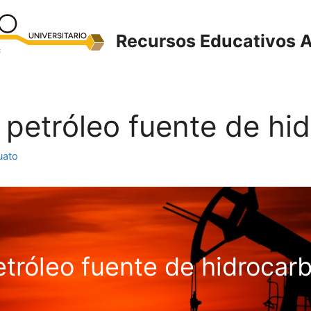
Recursos Educativos A
El petróleo fuente de h
uato
etróleo fuente de hidrocar