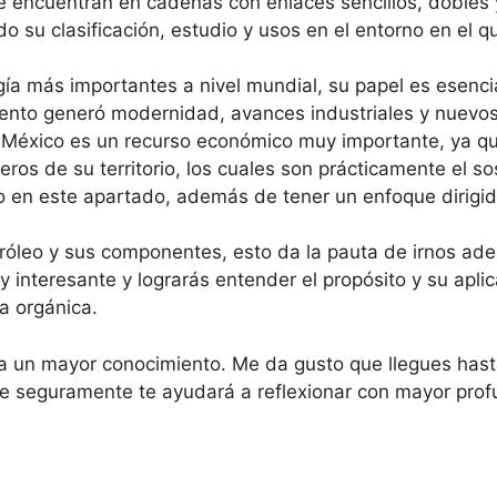
encuentran en cadenas con enlaces sencillos, dobles y t
do su clasificación, estudio y usos en el entorno en el 
gía más importantes a nivel mundial, su papel es esenci
iento generó modernidad, avances industriales y nuevos
n México es un recurso económico muy importante, ya qu
eros de su territorio, los cuales son prácticamente el s
 en este apartado, además de tener un enfoque dirigido
tróleo y sus componentes, esto da la pauta de irnos ade
y interesante y lograrás entender el propósito y su apl
a orgánica.
ia un mayor conocimiento. Me da gusto que llegues hasta
a que seguramente te ayudará a reflexionar con mayor pr