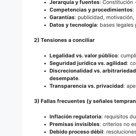
Jerarquía y fuentes
: Constitució
Competencias y procedimientos
:
Garantías
: publicidad, motivación
Datos y tecnología
: bases legales 
2) Tensiones a conciliar
Legalidad vs. valor público
: cumpl
Seguridad jurídica vs. agilidad
: c
Discrecionalidad vs. arbitrariedad
desempate
.
Transparencia vs. privacidad
: ap
3) Fallas frecuentes (y señales tempra
Inflación regulatoria
: requisitos d
Premisas invisibles
: criterios no 
Debido proceso débil
: resolucione