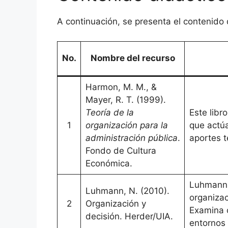
A continuación, se presenta el contenido 
No.
Nombre del recurso
Harmon, M. M., &
Mayer, R. T. (1999).
Teoría de la
Este libr
1
organización para la
que actúa
administración pública
.
aportes t
Fondo de Cultura
Económica.
Luhmann e
Luhmann, N. (2010).
organizac
2
Organización y
Examina c
decisión. Herder/UIA.
entornos 