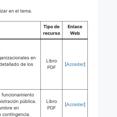
izar en el tema.
Tipo de
Enlace
recurso
Web
ganizacionales en
Libro
detallado de los
[
Acceder
]
PDF
l funcionamiento
stración pública.
Libro
[
Acceder
]
dumbre en
PDF
e contingencia.