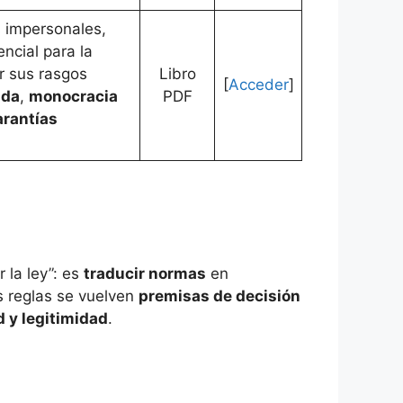
 impersonales,
ncial para la
r sus rasgos
Libro
[
Acceder
]
ada
,
monocracia
PDF
arantías
r la ley”: es
traducir normas
en
s reglas se vuelven
premisas de decisión
d y legitimidad
.