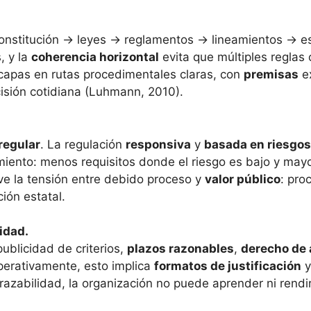
nstitución → leyes → reglamentos → lineamientos → es
, y la
coherencia horizontal
evita que múltiples reglas
apas en rutas procedimentales claras, con
premisas
ex
isión cotidiana (Luhmann, 2010).
regular
. La regulación
responsiva
y
basada en riesgos
imiento: menos requisitos donde el riesgo es bajo y mayo
lve la tensión entre debido proceso y
valor público
: pro
ión estatal.
idad.
ublicidad de criterios,
plazos razonables
,
derecho de
perativamente, esto implica
formatos de justificación
trazabilidad, la organización no puede aprender ni ren