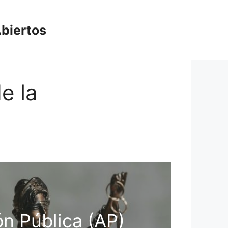
biertos
e la
ón Pública (AP)