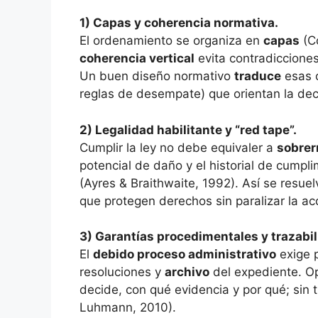
1) Capas y coherencia normativa.
El ordenamiento se organiza en
capas
(Co
coherencia vertical
evita contradicciones
Un buen diseño normativo
traduce
esas c
reglas de desempate) que orientan la dec
2) Legalidad habilitante y “red tape”.
Cumplir la ley no debe equivaler a
sobrer
potencial de daño y el historial de cumpl
(Ayres & Braithwaite, 1992). Así se resue
que protegen derechos sin paralizar la acc
3) Garantías procedimentales y trazabil
El
debido proceso administrativo
exige p
resoluciones y
archivo
del expediente. O
decide, con qué evidencia y por qué; sin 
Luhmann, 2010).