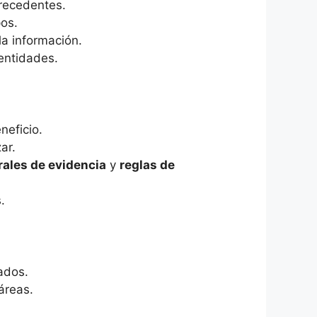
recedentes.
pos.
la información.
entidades.
neficio.
zar.
ales de evidencia
y
reglas de
.
ados.
 áreas.