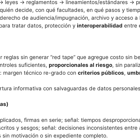
n → leyes → reglamentos → lineamientos/estándares → p
 quién decide, con qué facultades, en qué pasos y tiem
, derecho de audiencia/impugnación, archivo y acceso a 
para tratar datos, protección y
interoperabilidad
entre 
ir reglas sin generar “red tape” que agregue costo sin be
ontroles suficientes,
proporcionales al riesgo
, sin parali
: margen técnico re-grado con
criterios públicos
,
umbr
ertura informativa con salvaguardas de datos personales
nas)
uplicados, firmas en serie; señal: tiempos desproporcion
escritos y sesgos; señal: decisiones inconsistentes entre
s sin motivación o sin expediente completo.