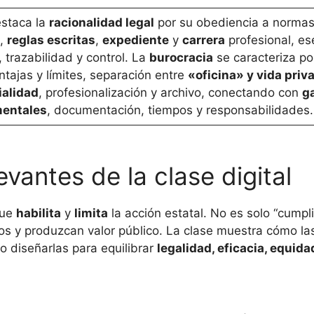
staca la
racionalidad legal
por su obediencia a normas
,
reglas escritas
,
expediente
y
carrera
profesional, ese
, trazabilidad y control. La
burocracia
se caracteriza po
ntajas y límites, separación entre
«oficina» y vida priv
ialidad
, profesionalización y archivo, conectando con
g
entales
, documentación, tiempos y responsabilidades.
vantes de la clase digital
que
habilita
y
limita
la acción estatal. No es solo “cumpli
os y produzcan valor público. La clase muestra cómo la
mo diseñarlas para equilibrar
legalidad, eficacia, equida