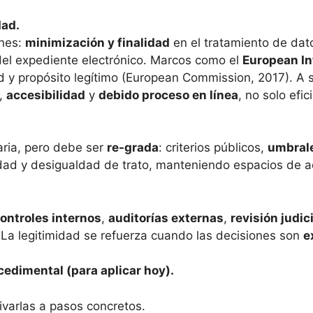
dad.
ones:
minimización y finalidad
en el tratamiento de dat
el expediente electrónico. Marcos como el
European In
d y propósito legítimo (European Commission, 2017). A s
,
accesibilidad
y
debido proceso en línea
, no solo efi
aria, pero debe ser
re-grada
: criterios públicos,
umbrale
dad y desigualdad de trato, manteniendo espacios de a
ontroles internos
,
auditorías externas
,
revisión judic
 La legitimidad se refuerza cuando las decisiones son
e
edimental (para aplicar hoy).
ivarlas a pasos concretos.