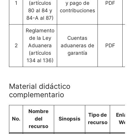
1
(artículos
y pago de
PDF
[
Ac
80 al 84 y
contribuciones
84-A al 87)
Reglamento
de la Ley
Cuentas
2
Aduanera
aduaneras de
PDF
[
Ac
(artículos
garantía
134 al 136)
Material didáctico
complementario
Nombre
Tipo de
Enlace
No.
del
Sinopsis
recurso
Web
recurso