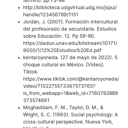
término. pp 73-84
http://biblioteca.udgvirtual.udg.mx/jspui/
handle/123456789/1151
Jordán, J. (2007). Formación intercultural
del profesorado de secundaria. Estudios
sobre Educación. 12. Pp 59-80.
https://dadun.unav.edu/bitstream/10171/
9000/1/12%20Estudios%20Ed.pdf
kentaroyoneda. (27 de mayo de 2022). 5
choque cultural en México. [Vídeo].
Tiktok.
https://www.tiktok.com/@kentaroyoneda/
video/7102275573367573765?
is_from_webapp=1&web_id=7160792889
373574661
Moghaddam, F. M., Taylor, D. M., &
Wright, S. C. (1993). Social psychology: A
cross-cultural perspective. Nueva York,