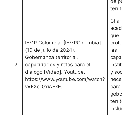
de políti
territoria
Charla
académi
que
IEMP Colombia. [IEMPColombia]
profundi
(10 de julio de 2024).
las
Gobernanza territorial,
capacid
2
capacidades y retos para el
instituci
diálogo [Video]. Youtube.
y sociale
https://www.youtube.com/watch?
necesari
v=EXc10xiAEkE.
para una
goberna
territoria
inclusiva