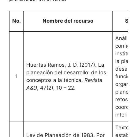
No.
Nombre del recurso
Sino
Análisis 
configur
instituci
la plane
Huertas Ramos, J. D. (2017). La
desarroll
planeación del desarrollo: de los
1
funcione
conceptos a la técnica.
Revista
organis
A&D
, 47(2), 10 – 22.
planeaci
retos de
coordina
interinst
Texto le
Ley de Planeación de 1983. Por
establec