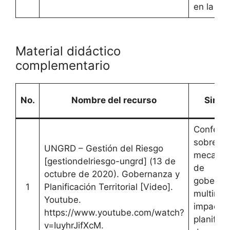
en la pl
Material didáctico
complementario
No.
Nombre del recurso
Sinop
Conferen
sobre
UNGRD – Gestión del Riesgo
mecanis
[gestiondelriesgo-ungrd] (13 de
de
octubre de 2020). Gobernanza y
goberna
1
Planificación Territorial [Video].
multinive
Youtube.
impacto 
https://www.youtube.com/watch?
planifica
v=IuyhrJifXcM.