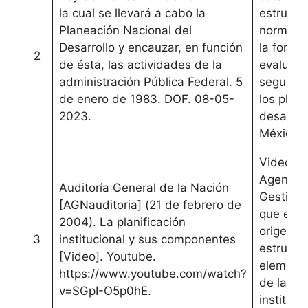
la cual se llevará a cabo la
estructu
Planeación Nacional del
normativ
Desarrollo y encauzar, en función
la formul
2
de ésta, las actividades de la
evaluaci
administración Pública Federal. 5
seguimie
de enero de 1983. DOF. 08-05-
los plan
2023.
desarrol
México.
Video de
Agencia
Auditoría General de la Nación
Gestión 
[AGNauditoria] (21 de febrero de
que expli
2004). La planificación
origen,
3
institucional y sus componentes
estructu
[Video]. Youtube.
elemento
https://www.youtube.com/watch?
de la
v=SGpI-O5p0hE.
instituci