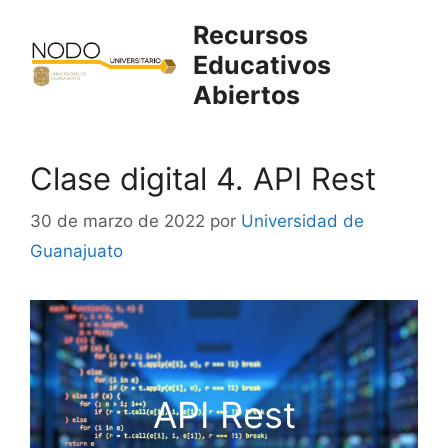
Saltar
Recursos
al
Educativos
contenido
Abiertos
Clase digital 4. API Rest
30 de marzo de 2022
por
Universidad de
Guanajuato
API Rest