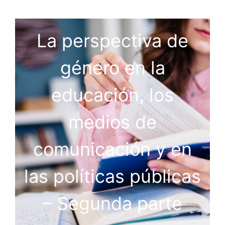
La perspectiva de
género en la
educación, los
medios de
comunicación y en
las políticas públicas
– Segunda parte