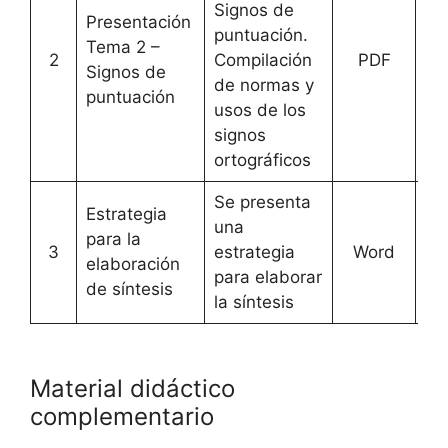
Signos de
Presentación
puntuación.
Tema 2 –
2
Compilación
PDF
[
A
Signos de
de normas y
puntuación
usos de los
signos
ortográficos
Se presenta
Estrategia
una
para la
3
estrategia
Word
[
A
elaboración
para elaborar
de síntesis
la síntesis
Material didáctico
complementario