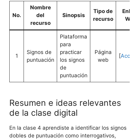
Nombre
Tipo de
Enlac
No.
del
Sinopsis
recurso
Web
recurso
Plataforma
para
Signos de
practicar
Página
1
[
Accede
puntuación
los signos
web
de
puntuación
Resumen e ideas relevantes
de la clase digital
En la clase 4 aprendiste a identificar los signos
dobles de puntuación como interrogativos,