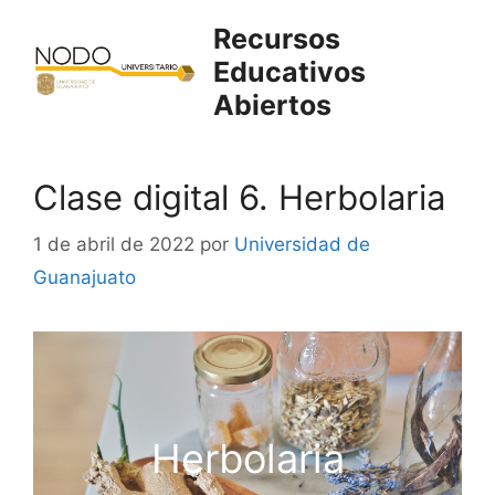
Saltar
Recursos
al
Educativos
contenido
Abiertos
Clase digital 6. Herbolaria
1 de abril de 2022
por
Universidad de
Guanajuato
Herbolaria