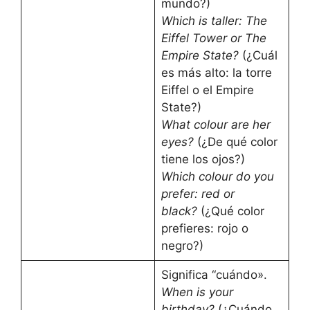
mundo?)
Which is taller: The
Eiffel Tower or The
Empire State?
(¿Cuál
es más alto: la torre
Eiffel o el Empire
State?)
What colour are her
eyes?
(¿De qué color
tiene los ojos?)
Which colour do you
prefer: red or
black?
(¿Qué color
prefieres: rojo o
negro?)
Significa “cuándo».
When is your
birthday?
(¿Cuándo