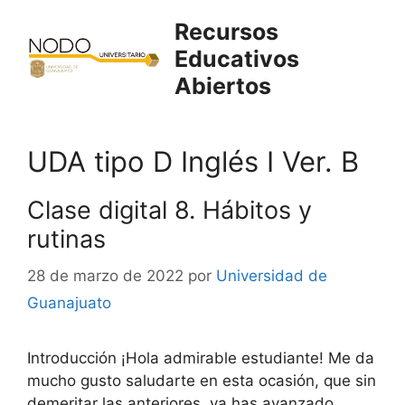
Saltar
Recursos
al
Educativos
contenido
Abiertos
UDA tipo D Inglés I Ver. B
Clase digital 8. Hábitos y
rutinas
28 de marzo de 2022
por
Universidad de
Guanajuato
Introducción ¡Hola admirable estudiante! Me da
mucho gusto saludarte en esta ocasión, que sin
demeritar las anteriores, ya has avanzado