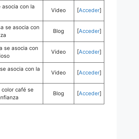
e asocia con la
Video
[
Acceder
]
sa se asocia con
Blog
[
Acceder
]
eza
ja se asocia con
Video
[
Acceder
]
ioso
 se asocia con la
Video
[
Acceder
]
 color café se
Blog
[
Acceder
]
onfianza