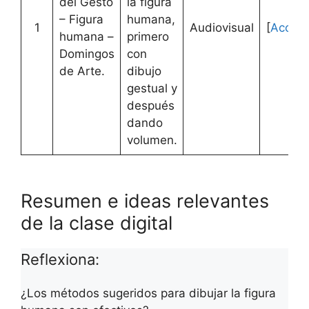
del Gesto
la figura
– Figura
humana,
1
Audiovisual
[
Acced
humana –
primero
Domingos
con
de Arte.
dibujo
gestual y
después
dando
volumen.
Resumen e ideas relevantes
de la clase digital
Reflexiona:
¿Los métodos sugeridos para dibujar la figura