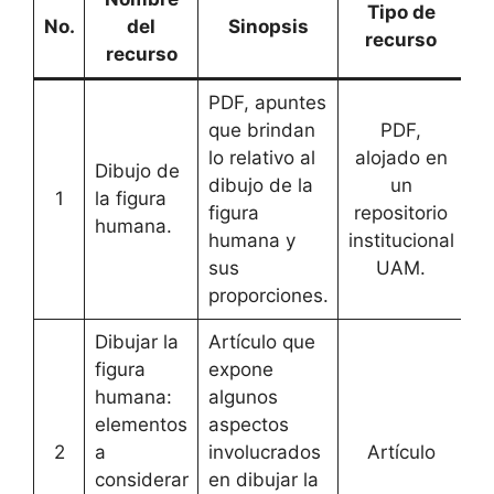
Tipo de
No.
del
Sinopsis
recurso
recurso
PDF, apuntes
que brindan
PDF,
lo relativo al
alojado en
Dibujo de
dibujo de la
un
1
la figura
[
A
figura
repositorio
humana.
humana y
institucional
sus
UAM.
proporciones.
Dibujar la
Artículo que
figura
expone
humana:
algunos
elementos
aspectos
2
a
involucrados
Artículo
[
A
considerar
en dibujar la