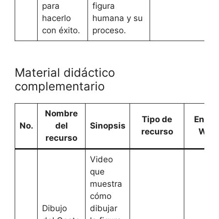
para
figura
hacerlo
humana y su
con éxito.
proceso.
Material didáctico
complementario
Nombre
Tipo de
Enlac
No.
del
Sinopsis
recurso
Web
recurso
Video
que
muestra
cómo
Dibujo
dibujar