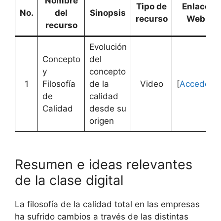
Nombre
Tipo de
Enlace
No.
del
Sinopsis
recurso
Web
recurso
Evolución
Concepto
del
y
concepto
1
Filosofía
de la
Video
[
Acceder
]
de
calidad
Calidad
desde su
origen
Resumen e ideas relevantes
de la clase digital
La filosofía de la calidad total en las empresas
ha sufrido cambios a través de las distintas