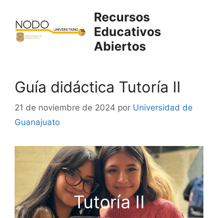
Saltar
Recursos
al
Educativos
contenido
Abiertos
Guía didáctica Tutoría II
21 de noviembre de 2024
por
Universidad de
Guanajuato
Tutoría II