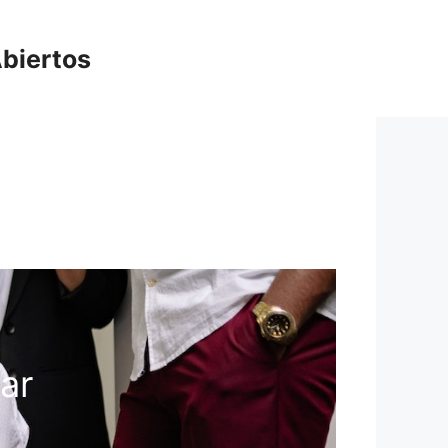
biertos
ar