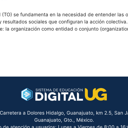
 (TO) se fundamenta en la necesidad de entender las o
 resultados sociales que configuran la acción colectiva
ve: la organización como entidad o conjunto (organizati
arretera a Dolores Hidalgo, Guanajuato, km 2.5, San Ja
Guanajuato, Gto., México.
o de atención a usuarios: Lunes a Viernes de 8:00 a 16: