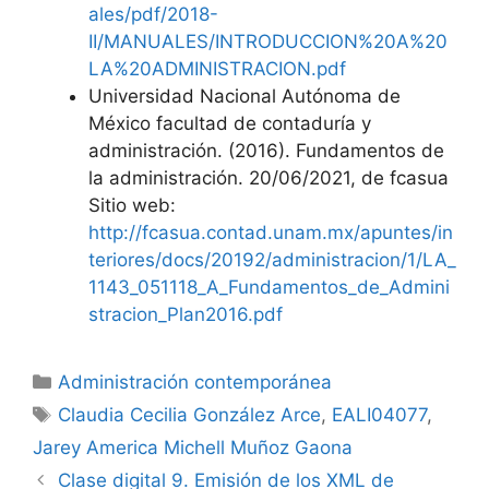
ales/pdf/2018-
II/MANUALES/INTRODUCCION%20A%20
LA%20ADMINISTRACION.pdf
Universidad Nacional Autónoma de
México facultad de contaduría y
administración. (2016). Fundamentos de
la administración. 20/06/2021, de fcasua
Sitio web:
http://fcasua.contad.unam.mx/apuntes/in
teriores/docs/20192/administracion/1/LA_
1143_051118_A_Fundamentos_de_Admini
stracion_Plan2016.pdf
Categorías
Administración contemporánea
Etiquetas
Claudia Cecilia González Arce
,
EALI04077
,
Jarey America Michell Muñoz Gaona
Clase digital 9. Emisión de los XML de