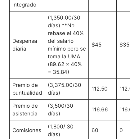
integrado
(1,350.00/30
días) **No
rebase el 40%
Despensa
del salario
$45
$35.84
diaria
mínimo pero se
toma la UMA
(89.62 x 40%
= 35.84)
Premio de
(3,375.00/30
112.50
112.50
puntualidad
días)
Premio de
(3,500/30
116.66
116.66
asistencia
días)
(1.800/ 30
Comisiones
60
0
días)