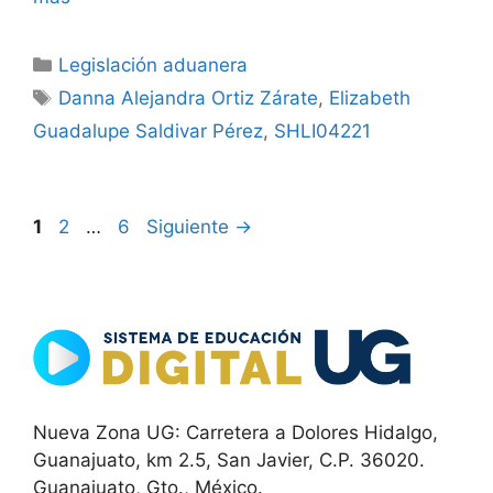
Categorías
Legislación aduanera
Etiquetas
Danna Alejandra Ortiz Zárate
,
Elizabeth
Guadalupe Saldivar Pérez
,
SHLI04221
Página
Página
Página
1
2
…
6
Siguiente
→
Nueva Zona UG: Carretera a Dolores Hidalgo,
Guanajuato, km 2.5, San Javier, C.P. 36020.
Guanajuato, Gto., México.