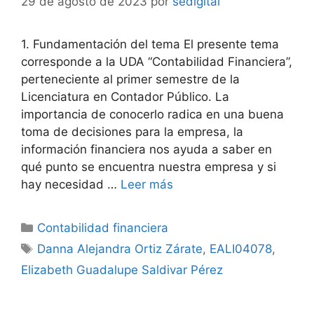
29 de agosto de 2023
por
sedigital
1. Fundamentación del tema El presente tema
corresponde a la UDA “Contabilidad Financiera”,
perteneciente al primer semestre de la
Licenciatura en Contador Público. La
importancia de conocerlo radica en una buena
toma de decisiones para la empresa, la
información financiera nos ayuda a saber en
qué punto se encuentra nuestra empresa y si
hay necesidad …
Leer más
Categorías
Contabilidad financiera
Etiquetas
Danna Alejandra Ortiz Zárate
,
EALI04078
,
Elizabeth Guadalupe Saldivar Pérez