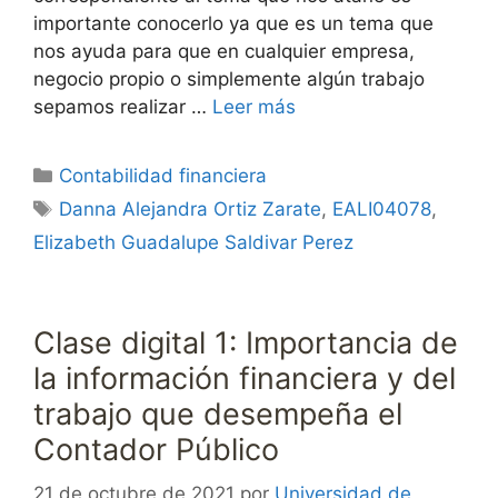
importante conocerlo ya que es un tema que
nos ayuda para que en cualquier empresa,
negocio propio o simplemente algún trabajo
sepamos realizar …
Leer más
Categorías
Contabilidad financiera
Etiquetas
Danna Alejandra Ortiz Zarate
,
EALI04078
,
Elizabeth Guadalupe Saldivar Perez
Clase digital 1: Importancia de
la información financiera y del
trabajo que desempeña el
Contador Público
21 de octubre de 2021
por
Universidad de