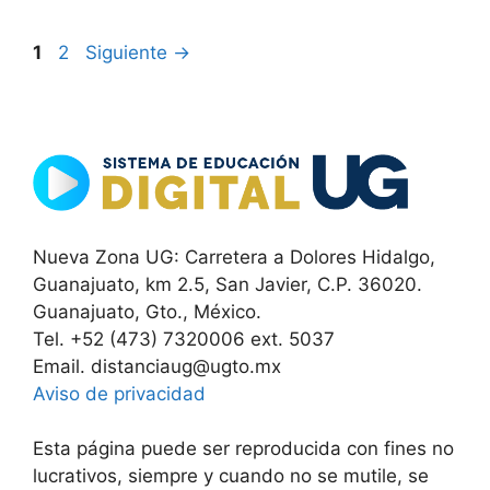
Página
Página
1
2
Siguiente
→
Nueva Zona UG: Carretera a Dolores Hidalgo,
Guanajuato, km 2.5, San Javier, C.P. 36020.
Guanajuato, Gto., México.
Tel. +52 (473) 7320006 ext. 5037
Email. distanciaug@ugto.mx
Aviso de privacidad
Esta página puede ser reproducida con fines no
lucrativos, siempre y cuando no se mutile, se