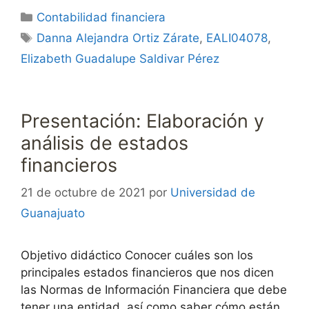
Categorías
Contabilidad financiera
Etiquetas
Danna Alejandra Ortiz Zárate
,
EALI04078
,
Elizabeth Guadalupe Saldivar Pérez
Presentación: Elaboración y
análisis de estados
financieros
21 de octubre de 2021
por
Universidad de
Guanajuato
Objetivo didáctico Conocer cuáles son los
principales estados financieros que nos dicen
las Normas de Información Financiera que debe
tener una entidad, así como saber cómo están