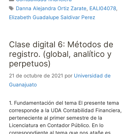
Etiquetas
Danna Alejandra Ortiz Zarate
,
EALI04078
,
Elizabeth Guadalupe Saldivar Perez
Clase digital 6: Métodos de
registro. (global, analítico y
perpetuos)
21 de octubre de 2021
por
Universidad de
Guanajuato
1. Fundamentación del tema El presente tema
corresponde a la UDA Contabilidad Financiera,
perteneciente al primer semestre de la
Licenciatura en Contador Público. En lo
correspondiente al tema que nos atañe es