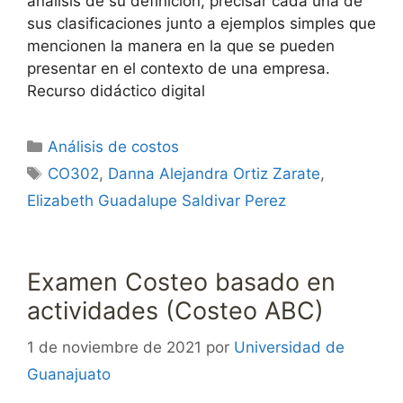
análisis de su definición, precisar cada una de
sus clasificaciones junto a ejemplos simples que
mencionen la manera en la que se pueden
presentar en el contexto de una empresa.
Recurso didáctico digital
Categorías
Análisis de costos
Etiquetas
CO302
,
Danna Alejandra Ortiz Zarate
,
Elizabeth Guadalupe Saldivar Perez
Examen Costeo basado en
actividades (Costeo ABC)
1 de noviembre de 2021
por
Universidad de
Guanajuato