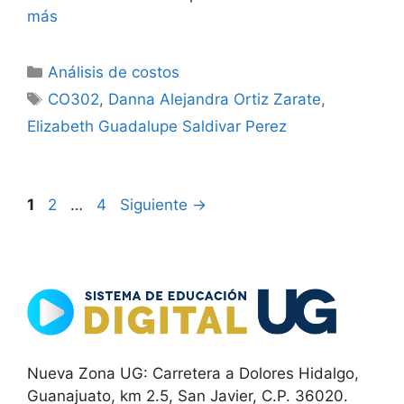
más
Categorías
Análisis de costos
Etiquetas
CO302
,
Danna Alejandra Ortiz Zarate
,
Elizabeth Guadalupe Saldivar Perez
Página
Página
Página
1
2
…
4
Siguiente
→
Nueva Zona UG: Carretera a Dolores Hidalgo,
Guanajuato, km 2.5, San Javier, C.P. 36020.