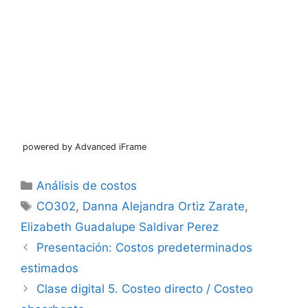
powered by Advanced iFrame
Categorías
Análisis de costos
Etiquetas
CO302
,
Danna Alejandra Ortiz Zarate
,
Elizabeth Guadalupe Saldivar Perez
Presentación: Costos predeterminados
estimados
Clase digital 5. Costeo directo / Costeo